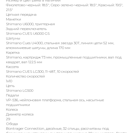
Размер и цвет рамы в наличии
Фиолетово-черный: 18.5"; Серо-зелено-черный: 18.5"; Красный: 19.5",
21.5"
Цепная передача
Манетки
Shimano U6000, триггерная
Задний переключатель
Shimano CUES U6000 GS
Шатуны
Shimano Cues U4000, стальная звезда 30T, линия цепи 52 мм,
алюминиевые шатуны, длина 170 мм
Каретка
Shimano, картридж 73 мм, промышленные подшипники, вал под
квадрат, вал 122.5 мм
Кассета
Shimano CUES LG300, 11-48Т, 10 скоростей
Количество скоростей
1х10
Цепь
Shimano LG500
Педали
VP-536, нейлоновая платформа, стальная ось, насыпные
подшипники
Колеса
Диаметр колеса
29
Обода
Bontrager Connection, двойные, 32 спицы, рассчитаны под