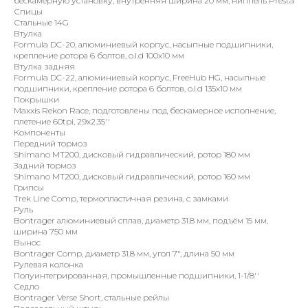
бескамерную установку, внутренняя ширина 20 мм, ниппель Presta
Спицы
Стальные 14G
Втулка
Formula DC-20, алюминиевый корпус, насыпные подшипники,
крепление ротора 6 болтов, о.l.d 100x10 мм
Втулка задняя
Formula DC-22, алюминиевый корпус, FreeHub HG, насыпные
подшипники, крепление ротора 6 болтов, о.l.d 135x10 мм
Покрышки
Maxxis Rekon Race, подготовлены под бескамерное исполнение,
плетение 60tpi, 29x2.35''
Компоненты
Передний тормоз
Shimano MT200, дисковый гидравлический, ротор 180 мм
Задний тормоз
Shimano MT200, дисковый гидравлический, ротор 160 мм
Грипсы
Trek Line Comp, термопластичная резина, с замками
Руль
Bontrager алюминиевый сплав, диаметр 31.8 мм, подъём 15 мм,
ширина 750 мм
Вынос
Bontrager Comp, диаметр 31.8 мм, угол 7", длина 50 мм
Рулевая колонка
Полуинтегрированная, промышленные подшипники, 1-1/8''
Седло
Bontrager Verse Short, стальные рейлы