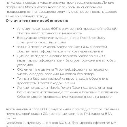
на колеса, повышая максимальную производительность. Легкие
покрышки Maxxis Rekon Race с прекрасным сцеплением
предоставляют пользователю отличную маневренность на дороге
даже во влажную погоду.
Отличительные особенности:
Алюминиевая рама 6061 с внутренней проводкой кабелей,
обеспечивает прочность и надежность
Воздушная амортизирующая вилка RockShox Judy
оснащена блокировкой хода
Задний переключатель Shimano Cues на 10 скоростей,
обеспечивает эффективное и четкое переключение
Дисковые гидравлические тормоза Shimano MT200 ,
гарантируют эффективное и быстрое торможение в любых
условиях
Облегченные шатуны Prowheel, эффективно передают
энергию педалирования на колеса без потерь
Точная и быстрая настройка высоты седла обеспечена
дроппером TranzX с ходом 150 мм
Легкие покрышки Maxxis Rekon Race, подготовлены под
бескамерное исполнение, с отличным боковым сцеплением.
Обеспечивают превосходную маневренность на дороге
Алюминиевый сплав 6061, внутренняя прокладка тросов, съёмный
петух, рулевой стакан ZS, крепление калипера PM, каретка BSA
Вилка
RockShox Judy,воздушная, ход 100 мм, блокировка, оффсет 46 мм