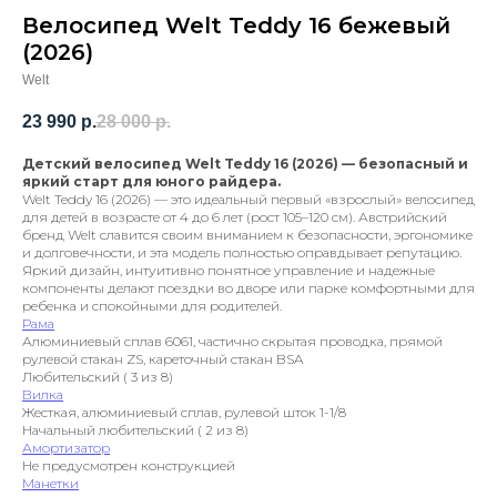
Велосипед Welt Teddy 16 бежевый
(2026)
Welt
23 990
р.
28 000
р.
Детский велосипед Welt Teddy 16 (2026) — безопасный и
яркий старт для юного райдера.
Welt Teddy 16 (2026) — это идеальный первый «взрослый» велосипед
для детей в возрасте от 4 до 6 лет (рост 105–120 см). Австрийский
бренд Welt славится своим вниманием к безопасности, эргономике
и долговечности, и эта модель полностью оправдывает репутацию.
Яркий дизайн, интуитивно понятное управление и надежные
компоненты делают поездки во дворе или парке комфортными для
ребенка и спокойными для родителей.
Рама
Алюминиевый сплав 6061, частично скрытая проводка, прямой
рулевой стакан ZS, кареточный стакан BSA
Любительский ( 3 из 8)
Вилка
Жесткая, алюминиевый сплав, рулевой шток 1-1/8
Начальный любительский ( 2 из 8)
Амортизатор
Не предусмотрен конструкцией
Манетки