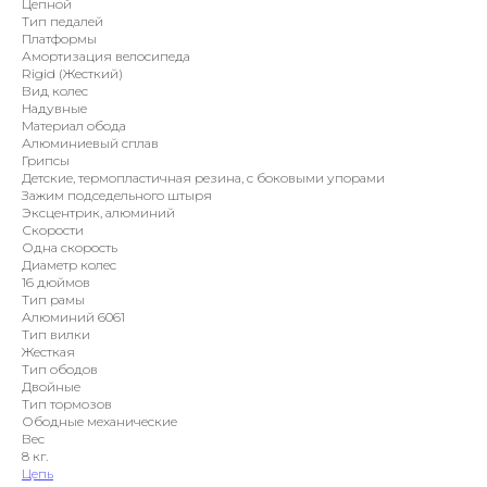
Цепной
Тип педалей
Платформы
Амортизация велосипеда
Rigid (Жесткий)
Вид колес
Надувные
Материал обода
Алюминиевый сплав
Грипсы
Детские, термопластичная резина, с боковыми упорами
Зажим подседельного штыря
Эксцентрик, алюминий
Скорости
Одна скорость
Диаметр колес
16 дюймов
Тип рамы
Алюминий 6061
Тип вилки
Жесткая
Тип ободов
Двойные
Тип тормозов
Ободные механические
Вес
8 кг.
Цепь