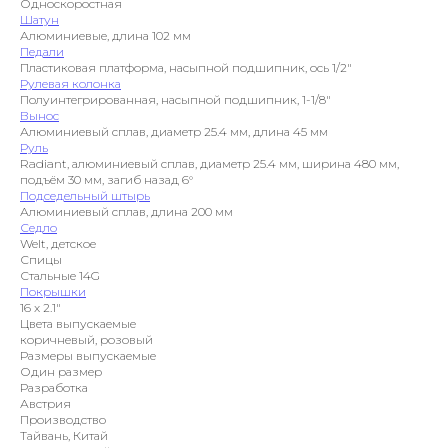
Односкоростная
Шатун
Алюминиевые, длина 102 мм
Педали
Пластиковая платформа, насыпной подшипник, ось 1/2″
Рулевая колонка
Полуинтегрированная, насыпной подшипник, 1-1/8″
Вынос
Алюминиевый сплав, диаметр 25.4 мм, длина 45 мм
Руль
Radiant, алюминиевый сплав, диаметр 25.4 мм, ширина 480 мм,
подъём 30 мм, загиб назад 6°
Подседельный штырь
Алюминиевый сплав, длина 200 мм
Седло
Welt, детское
Спицы
Стальные 14G
Покрышки
16 x 2.1″
Цвета выпускаемые
коричневый, розовый
Размеры выпускаемые
Один размер
Разработка
Австрия
Производство
Тайвань, Китай