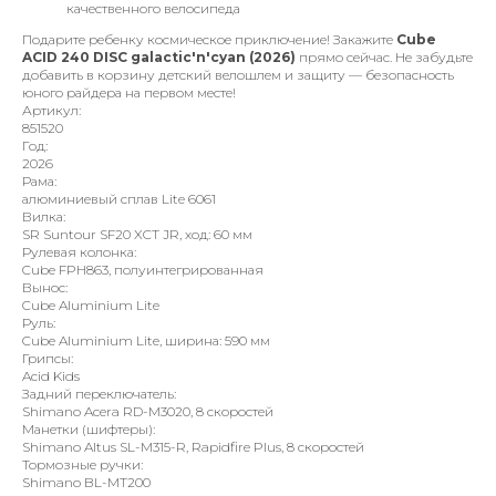
качественного велосипеда
Подарите ребенку космическое приключение! Закажите
Cube
ACID 240 DISC galactic'n'cyan (2026)
прямо сейчас. Не забудьте
добавить в корзину детский велошлем и защиту — безопасность
юного райдера на первом месте!
Артикул:
851520
Год:
2026
Рама:
алюминиевый сплав Lite 6061
Вилка:
SR Suntour SF20 XCT JR, ход: 60 мм
Рулевая колонка:
Cube FPH863, полуинтегрированная
Вынос:
Cube Aluminium Lite
Руль:
Cube Aluminium Lite, ширина: 590 мм
Грипсы:
Acid Kids
Задний переключатель:
Shimano Acera RD-M3020, 8 скоростей
Манетки (шифтеры):
Shimano Altus SL-M315-R, Rapidfire Plus, 8 скоростей
Тормозные ручки:
Shimano BL-MT200