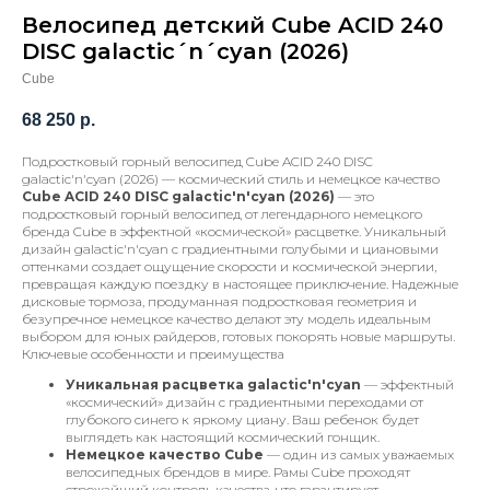
Велосипед детский Cube ACID 240
DISC galactic´n´cyan (2026)
Cube
68 250
р.
Подростковый горный велосипед Cube ACID 240 DISC
galactic'n'cyan (2026) — космический стиль и немецкое качество
Cube ACID 240 DISC galactic'n'cyan (2026)
— это
подростковый горный велосипед от легендарного немецкого
бренда Cube в эффектной «космической» расцветке. Уникальный
дизайн galactic'n'cyan с градиентными голубыми и циановыми
оттенками создает ощущение скорости и космической энергии,
превращая каждую поездку в настоящее приключение. Надежные
дисковые тормоза, продуманная подростковая геометрия и
безупречное немецкое качество делают эту модель идеальным
выбором для юных райдеров, готовых покорять новые маршруты.
Ключевые особенности и преимущества
Уникальная расцветка galactic'n'cyan
— эффектный
«космический» дизайн с градиентными переходами от
глубокого синего к яркому циану. Ваш ребенок будет
выглядеть как настоящий космический гонщик.
Немецкое качество Cube
— один из самых уважаемых
велосипедных брендов в мире. Рамы Cube проходят
строжайший контроль качества, что гарантирует