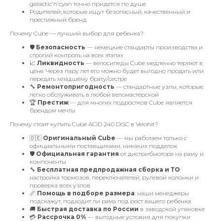
galactic'n'cyan точно придется по душе
Родителей, которые ищут безопасный, качественный и
престижный бренд
Почему Cube — лучший выбор для ребенка?
🛡
Безопасность
— немецкие стандарты производства и
строгий контроль на всех этапах
📈
Ликвидность
— велосипеды Cube медленно теряют в
цене. Через пару лет его можно будет выгодно продать или
передать младшему брату/сестре
🔧
Ремонтопригодность
— стандартные узлы, которые
легко обслуживать в любой веломастерской
🏆
Престиж
— для многих подростков Cube является
брендом мечты
Почему стоит купить Cube ACID 240 DISC в Velohit?
🇩🇪
Оригинальный Cube
— мы работаем только с
официальными поставщиками, никаких подделок
🛡
Официальная гарантия
от дистрибьютора на раму и
компоненты
🔧
Бесплатная предпродажная сборка и ТО
:
настройка тормозов, переключателей, рулевой колонки и
проверка всех узлов
📏
Помощь в подборе размера
: наши менеджеры
подскажут, подходит ли рама под рост вашего ребенка
🚚
Быстрая доставка по России
в заводской упаковке
💳
Рассрочка 0%
— выгодные условия для покупки