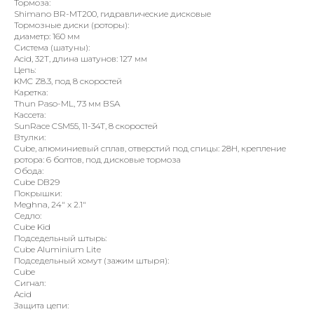
Тормоза:
Shimano BR-MT200, гидравлические дисковые
Тормозные диски (роторы):
диаметр: 160 мм
Система (шатуны):
Acid, 32T, длина шатунов: 127 мм
Цепь:
KMC Z8.3, под 8 скоростей
Каретка:
Thun Paso-ML, 73 мм BSA
Кассета:
SunRace CSM55, 11-34T, 8 скоростей
Втулки:
Cube, алюминиевый сплав, отверстий под спицы: 28H, крепление
ротора: 6 болтов, под дисковые тормоза
Обода:
Cube DB29
Покрышки:
Meghna, 24" x 2.1"
Седло:
Cube Kid
Подседельный штырь:
Cube Aluminium Lite
Подседельный хомут (зажим штыря):
Cube
Сигнал:
Acid
Защита цепи: