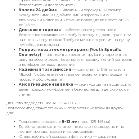
безопасность и долговечность.
Колеса 24 дюйма
— идеальный переходный размер
между детскими 20-дюймовыми и взрослыми 26-
дюймовыми моделями. Отлично подходят для роста от 125
до 145 см.
Дисковые тормоза
— обеспечивают уверенное и
безопасное торможение в любую погоду: в дождь, грязь или
на пыльных грунтовках. Требуют меньшего усилия на ручку,
чем ободные тормоза.
Подростковая геометрия рамы (Youth Specific
Geometry)
— заниженная верхняя труба и укороченные
шатуны обеспечивают безопасную посадку, легкий контроль
и комфортное педалирование.
Надежная трансмиссия
— компоненты Shimano или
Microshift обеспечивают плавное переключение передач и
простоту обслуживания.
Амортизационная вилка
— гасит удары на неровностях,
делая поездки комфортнее и безопаснее для детских рук и
спины.
Для кого подойдет Cube ACID 240 DISC?
Этот велосипед станет отличным подарком и надежным другом
для:
Подростков в возрасте
8–12 лет
(рост 125–145 см)
Детей, которые хотят кататься не только по двору, но и по
лесным тропам, паркам и велодорожкам
Юных любителей космоса и фантастики — расцветка