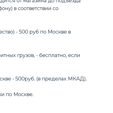
дится от магазина до подъезда
ону) в соответствии со
ство) - 500 руб по Москве в
тных грузов, - бесплатно, если
скве - 500руб. (в пределах МКАД).
ки по Москве.