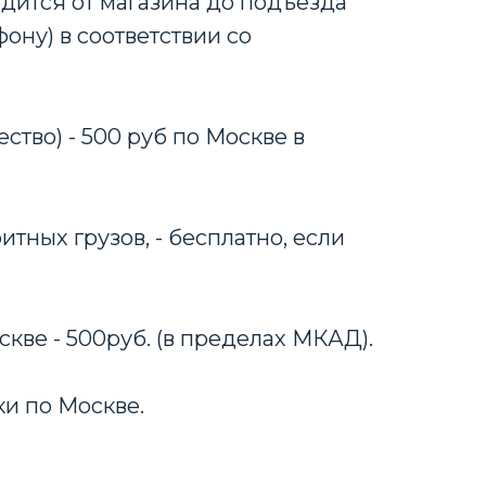
дится от магазина до подъезда
ону) в соответствии со
ство) - 500 руб по Москве в
тных грузов, - бесплатно, если
скве - 500руб. (в пределах МКАД).
ки по Москве.