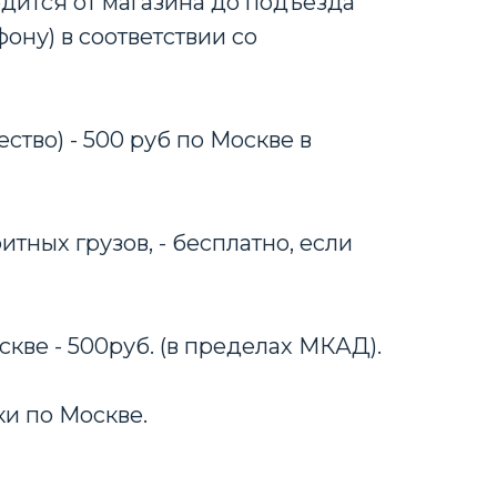
дится от магазина до подъезда
ону) в соответствии со
ство) - 500 руб по Москве в
тных грузов, - бесплатно, если
скве - 500руб. (в пределах МКАД).
ки по Москве.