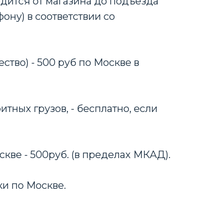
дится от магазина до подъезда
ону) в соответствии со
ство) - 500 руб по Москве в
тных грузов, - бесплатно, если
скве - 500руб. (в пределах МКАД).
ки по Москве.